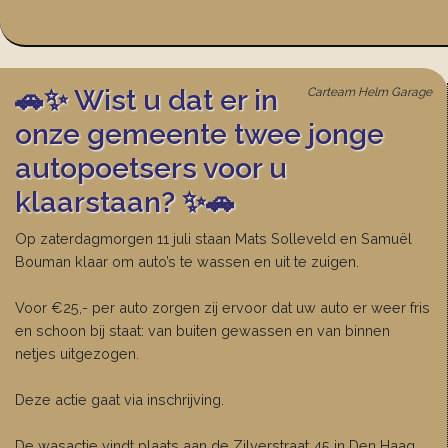
🚗✨ Wist u dat er in
Carteam Helm Garage
onze gemeente twee jonge
autopoetsers voor u
klaarstaan? ✨🚗
Op zaterdagmorgen 11 juli staan Mats Solleveld en Samuël
Bouman klaar om auto’s te wassen en uit te zuigen.
Voor €25,- per auto zorgen zij ervoor dat uw auto er weer fris
en schoon bij staat: van buiten gewassen en van binnen
netjes uitgezogen.
Deze actie gaat via inschrijving.
De wasactie vindt plaats aan de Zilverstraat 45 in Den Haag,