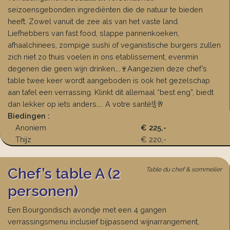
seizoensgebonden ingrediënten die de natuur te bieden
heeft. Zowel vanuit de zee als van het vaste land.
Liefhebbers van fast food, slappe pannenkoeken,
afhaalchinees, zompige sushi of veganistische burgers zullen
zich niet zo thuis voelen in ons etablissement, evenmin
degenen die geen wijn drinken….🍷Aangezien deze chef’s
table twee keer wordt aangeboden is ook het gezelschap
aan tafel een verrassing. Klinkt dit allemaal “best eng”, biedt
dan lekker op iets anders….. A votre santé!🍾🥂
Biedingen :
Anoniem
€ 225,-
Thijz
€ 220,-
Chef’s table A (2
Table du chef & sommelier
personen)
Een Bourgondisch avondje met een 4 gangen
verrassingsmenu inclusief bijpassend wijnarrangement,